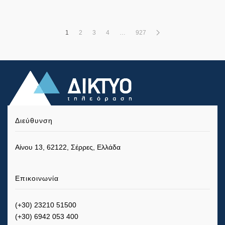
1
2
3
4
…
927
Διεύθυνση
Αίνου 13, 62122, Σέρρες, Ελλάδα
Επικοινωνία
(+30) 23210 51500
(+30) 6942 053 400