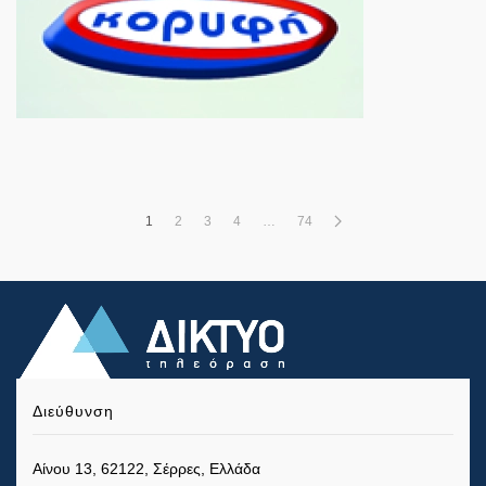
1
2
3
4
…
74
Διεύθυνση
Αίνου 13, 62122, Σέρρες, Ελλάδα