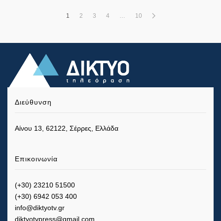
1
2
3
4
…
10
Διεύθυνση
Αίνου 13, 62122, Σέρρες, Ελλάδα
Επικοινωνία
(+30) 23210 51500
(+30) 6942 053 400
info@diktyotv.gr
diktyotvpress@gmail.com