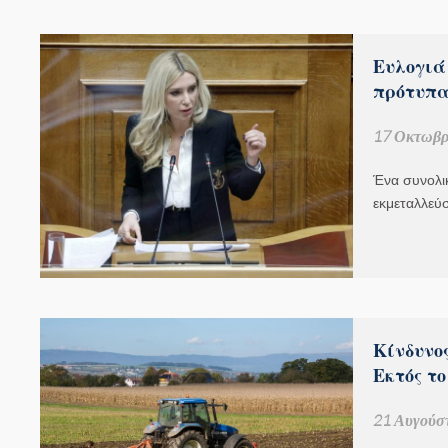
Ευλογιά
πρότυπα 
17 Οκτωβρ
Ένα συνολικ
εκμεταλλεύσ
Κίνδυνο
Εκτός τ
21 Αυγούσ