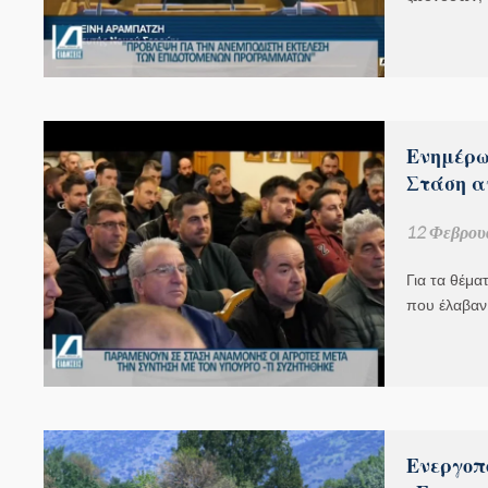
Ενημέρω
Στάση α
12 Φεβρου
Για τα θέμα
που έλαβαν
Ενεργοπ