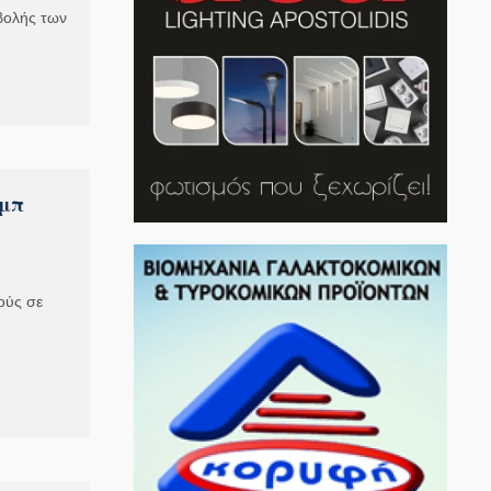
βολής των
αμπ
ούς σε