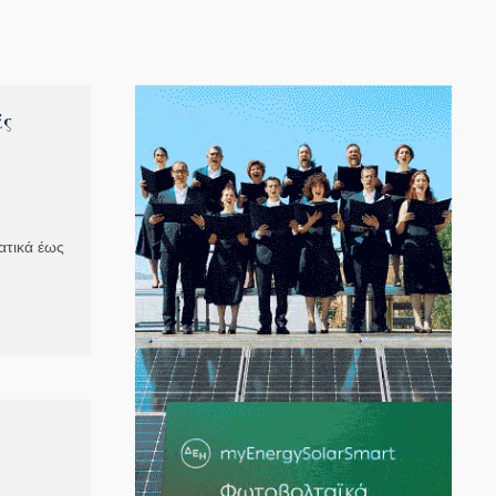
άς
ατικά έως