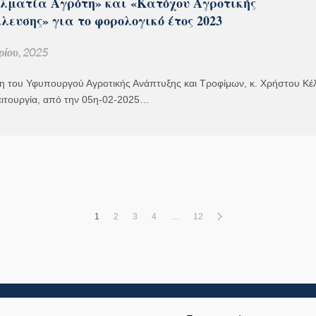
λματία Αγρότη» και «Κατόχου Αγροτικής
ευσης» για το φορολογικό έτος 2023
ίου, 2025
 του Υφυπουργού Αγροτικής Ανάπτυξης και Τροφίμων, κ. Χρήστου Κέ
ειτουργία, από την 05η-02-2025…
1
2
3
4
…
12