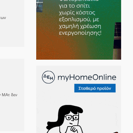
των
ν ΜΑτ δεν