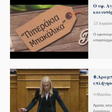
Ο υφ. Αγ
καινοτό
15 Απριλίο
Ο υφυπουργ
υπερσύγχρ
Φ.Αραμπ
επλήγησ
4 Μαρτίου,
Άμεσες απο
ζωονόσων, 