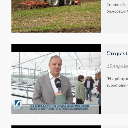
Σημαντικές 
δηλώσεων 
Σταμενί
15 Απριλίο
“Η πρόσφατ
ευρωπαϊκά 