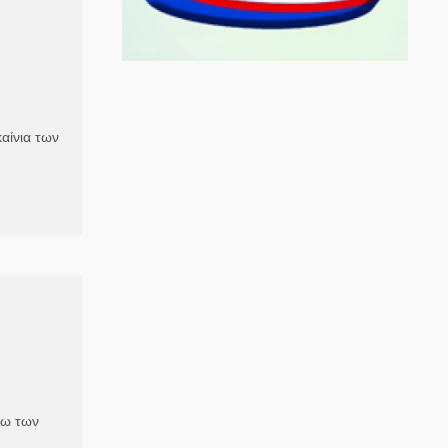
αίνια των
γω των