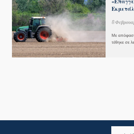
«Επαγγε
Εκμετάλλ
8 Φεβρουαρ
Με απόφαση
τέθηκε σε λ