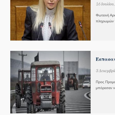
16 Ιουλίου
Φωτεινή Αρ
πληρωμών 
Έσπασαν
3 Δεκεμβρί
Προς Προμαχ
μπόρεσαν ν