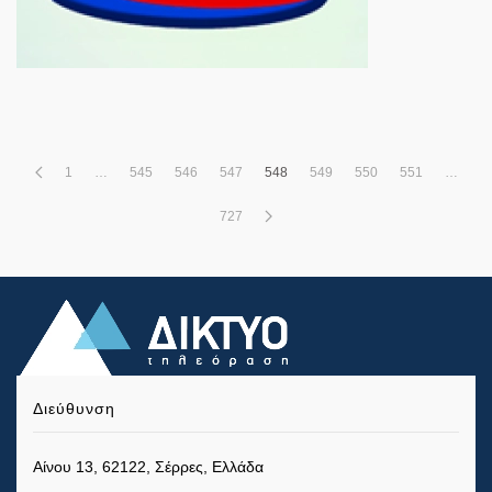
1
…
545
546
547
548
549
550
551
…
727
Διεύθυνση
Αίνου 13, 62122, Σέρρες, Ελλάδα