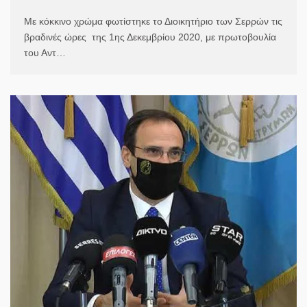
Με κόκκινο χρώμα φωτίστηκε το Διοικητήριο των Σερρών τις
βραδινές ώρες της 1ης Δεκεμβρίου 2020, με πρωτοβουλία
του Αντ…