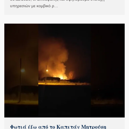
υπηρεσιών με κομβικό ρ…
Φωτιά έξω από το Καπετάν Μητρούση