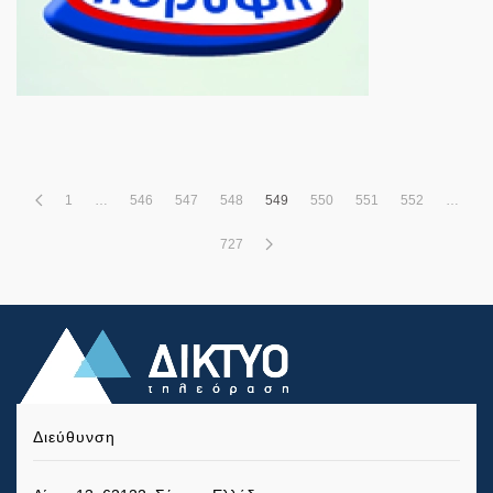
1
…
546
547
548
549
550
551
552
…
727
Διεύθυνση