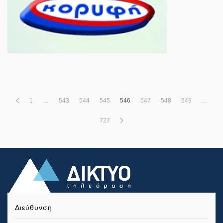
1
…
543
544
545
546
547
548
549
…
727
Διεύθυνση