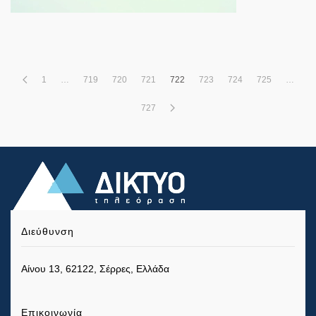
1
…
719
720
721
722
723
724
725
…
727
Διεύθυνση
Αίνου 13, 62122, Σέρρες, Ελλάδα
Επικοινωνία