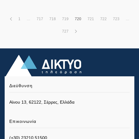
1
…
717
718
719
720
721
722
723
…
727
Διεύθυνση
Αίνου 13, 62122, Σέρρες, Ελλάδα
Επικοινωνία
(+30) 23210 51500