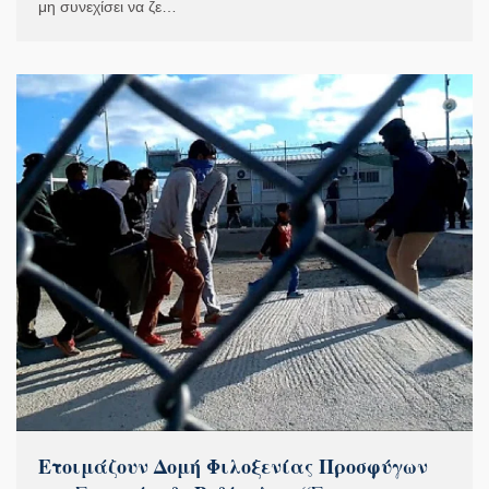
μη συνεχίσει να ζε…
Ετοιμάζουν Δομή Φιλοξενίας Προσφύγων