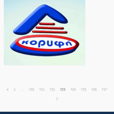
1
…
720
721
722
723
724
725
726
727