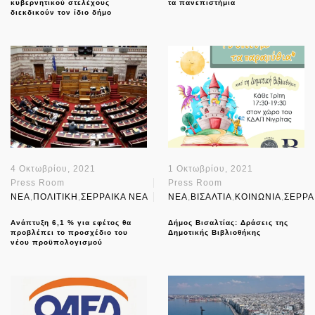
κυβερνητικού στελέχους
τα πανεπιστήμια
διεκδικούν τον ίδιο δήμο
4 Οκτωβρίου, 2021
1 Οκτωβρίου, 2021
Press Room
Press Room
NEA
,
ΠΟΛΙΤΙΚΗ
,
ΣΕΡΡΑΙΚΑ ΝΕΑ
NEA
,
ΒΙΣΑΛΤΙΑ
,
ΚΟΙΝΩΝΙΑ
,
ΣΕΡΡΑ
Ανάπτυξη 6,1 % για εφέτος θα
Δήμος Βισαλτίας: Δράσεις της
προβλέπει το προσχέδιο του
Δημοτικής Βιβλιοθήκης
νέου προϋπολογισμού