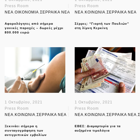
Press Room
Press Room
NEA
,
ΟΙΚΟΝΟΜΙΑ
,
ΣΕΡΡΑΙΚΑ ΝΕΑ
NEA
,
ΚΟΙΝΩΝΙΑ
,
ΣΕΡΡΑΙΚΑ ΝΕΑ
Αφορολόγητες από σήμερα
Σέρρες: “Γιορτή των Πουλιών”
γονικές παροχές – δωρεές μέχρι
στη λίμνη Κερκίνη
800.000 ευρώ
1 Οκτωβρίου, 2021
1 Οκτωβρίου, 2021
Press Room
Press Room
NEA
,
ΚΟΙΝΩΝΙΑ
,
ΣΕΡΡΑΙΚΑ ΝΕΑ
NEA
,
ΚΟΙΝΩΝΙΑ
,
ΣΕΡΡΑΙΚΑ ΝΕΑ
,
Ξεκινάει σήμερα η
ΕΒΕΣ: Διαμαρτυρία για τα
συνταγογράφηση των
αυξημένα τιμολόγια
αντιγριπικών εμβολίων