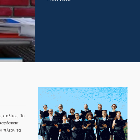
 πολίτες. Το
σαρέσκεια
ι πλέον τα