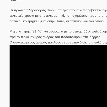
Οι πρώτες πληροφορίες θέλουν τα τρία άτομανα παραβίασαν την 
τελευταία χρόνια με αποτέλεσμα η κίνηση οχημάτων προς το σημ
αστυνομικό τμήμα Εμμανουήλ Παπά, οι αστυνομικοί του οποίου έ
Μέχρι στιγμής (21:40) και σύμφωνα με το ρεπορτάζ οι τρείς άνδ
πρώην πολύ ισχυρός άνδρας του ποδοσφαίρου στις Σέρρες.
Ο συγκεκριμένος άνδρας εκτελούσε χρέη στην διοίκηση πολύ μ