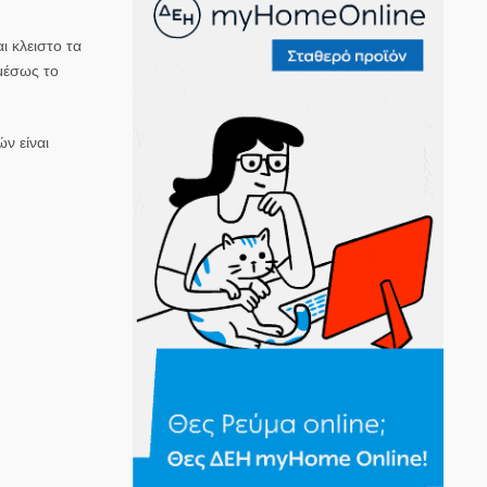
ι κλειστο τα
αμέσως το
ν είναι