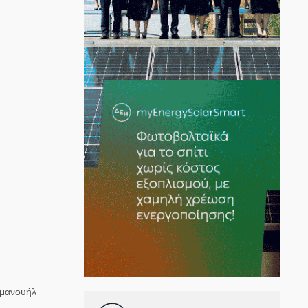
μμανουήλ