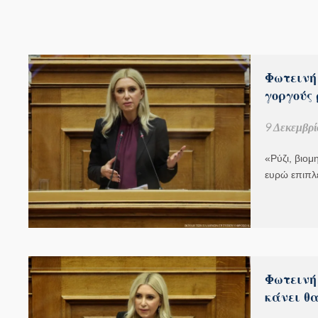
Φωτεινή
γοργούς 
9 Δεκεμβρί
«Ρύζι, βιομ
ευρώ επιπλ
Φωτεινή
κάνει θ