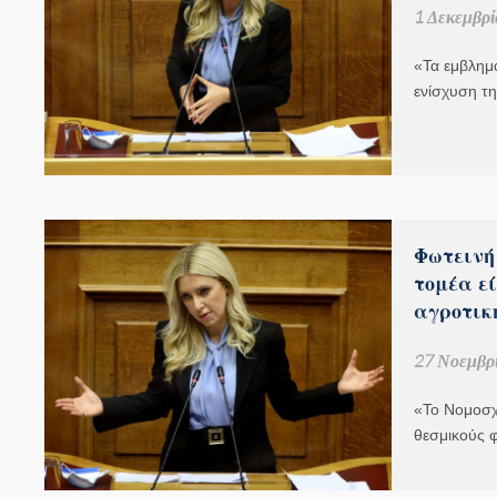
1 Δεκεμβρί
«Τα εμβλημ
ενίσχυση τ
Φωτεινή
τομέα εί
αγροτικ
27 Νοεμβρί
«Το Νομοσχέ
θεσμικούς φ