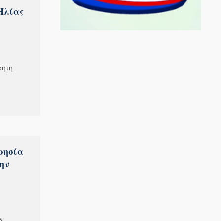
Ηλίας
κητη
ρησία
ην
ή