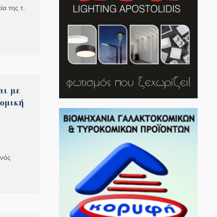
α της τ.
αι με
ομική
ινός