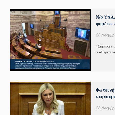
Ν/σ ΥπΑ
φορέων 
23 Νοεμβρί
«Σήμερα γί
ο –Περιφερ
Φωτεινή
κτηνοτρ
23 Νοεμβρί