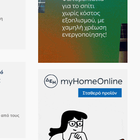
 η
ό
ς
ς από τους