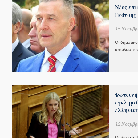
Νέος επ
Γκότσης
15 Νοεμβρί
Οι δημοτικ
απώλεια το
Φωτεινή
εγκλημά
ελληνική
12 Νοεμβρί
Ομιλία στη 