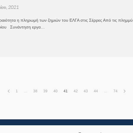
ίου, 2021
ραιότητα η πληρωμή των ζημιών του ΕΛΓΑ στις Σέρρες Από τις πλημμύ
ρίου Συνάντηση εργα…
1
…
38
39
40
41
42
43
44
…
74