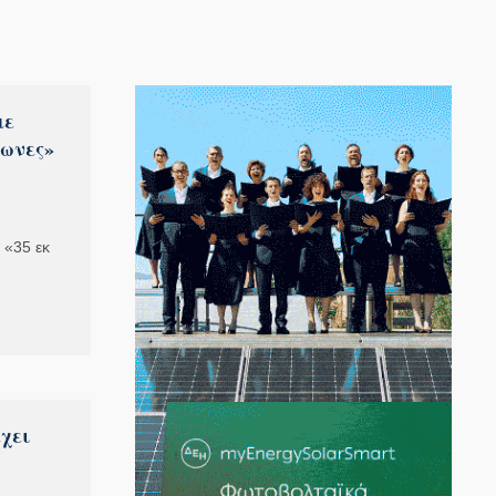
με
ίωνες»
 «35 εκ
χει