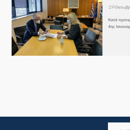
19 Οκτωβρ
Κατά προτε
4ης Ιανουα