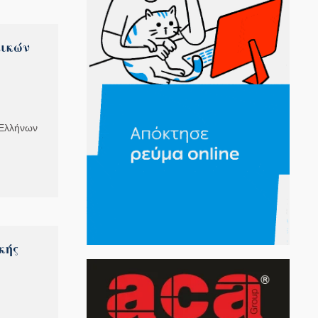
μικών
 Ελλήνων
κής