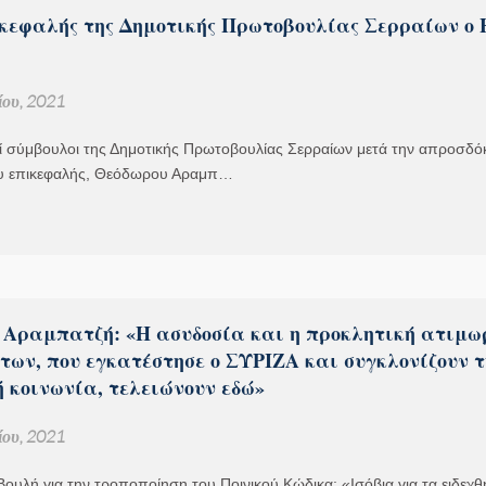
ικεφαλής της Δημοτικής Πρωτοβουλίας Σερραίων ο 
ου, 2021
οί σύμβουλοι της Δημοτικής Πρωτοβουλίας Σερραίων μετά την απροσδό
υ επικεφαλής, Θεόδωρου Αραμπ…
 Αραμπατζή: «Η ασυδοσία και η προκλητική ατιμω
των, που εγκατέστησε ο ΣΥΡΙΖΑ και συγκλονίζουν τ
 κοινωνία, τελειώνουν εδώ»
ου, 2021
Βουλή για την τροποποίηση του Ποινικού Κώδικα: «Ισόβια για τα ειδεχθ