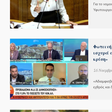
Για το νομο
Υφυπουργο
Φωτεινή
ισχυρά 
κρίση»
16 Νοεμβρί
«Αδιαμφισβή
εχθρός και 