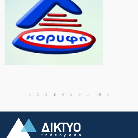
1
2
3
4
5
6
…
46