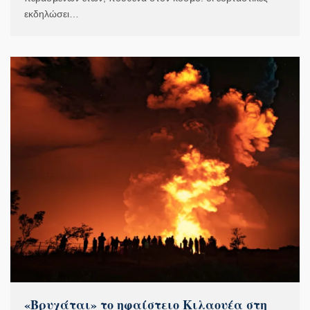
εκδηλώσει…
«Βρυχάται» το ηφαίστειο Κιλαουέα στη