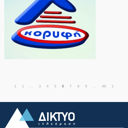
1
…
3
4
5
6
7
8
9
…
46