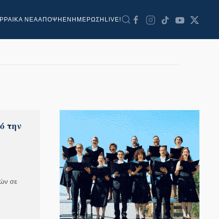
ΡΡΑΙΚΑ ΝΕΑ
ΑΠΟΨΗ
ΕΝΗΜΕΡΩΣΗ
LIVE!
ό την
ών σε