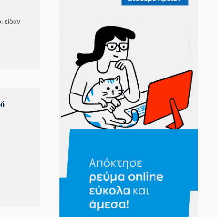
ι είδαν
πό