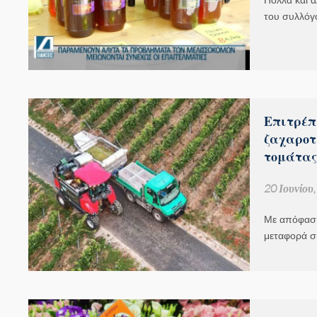
Πολλά και 
του συλλόγ
Eπιτρέπ
ζαχαροτ
τομάτας
20 Ιουνίου
Με απόφαση
μεταφορά σ