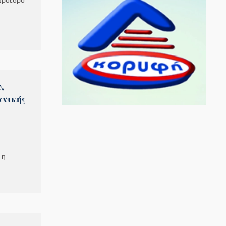
πρόεδρο
,
ανικής
 η