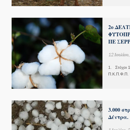
2ο ΔΕΛ
ΦΥΤΟΠΡ
ΠΕ ΣΕΡ
12 Ιουλίου
1. Στόχοι 1
Π.Κ.Π.Φ.Π.
3.000 σ
Δέντρα. 
1 Ιουλίου,