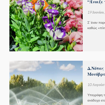
“Άνοιξε 
19 Ιουνίου
Σ’ έναν παρ
καθώς «πλ
Δ.Νότας
Μονόβρυ
10 Αυγούσ
Υπεγράφη τ
ανάδοχο ετ