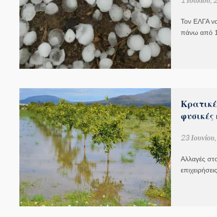
Τον ΕΛΓΑ να
πάνω από 1
Κρατικές
φυσικές
23 Ιουνίου
Αλλαγές στ
επιχειρήσει