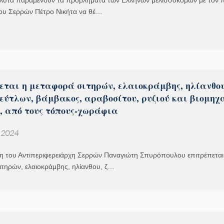
άλυτα παραμένουν τα προβλήματα των Ελλήνων μελισσοκόμων με τον 
ου Σερρών Πέτρο Νικήτα να θέ…
εται η μεταφορά σιτηρών, ελαιοκράμβης, ηλίανθου
εύτλων, βάμβακος, αραβοσίτου, ρυζιού και βιομηχ
, από τους τόπους-χωράφια
, 2024
 του Αντιπεριφερειάρχη Σερρών Παναγιώτη Σπυρόπουλου επιτρέπεται
ιτηρών, ελαιοκράμβης, ηλίανθου, ζ…