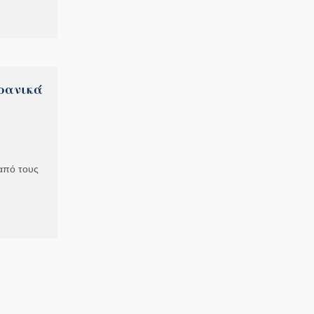
κρανικά
 από τους