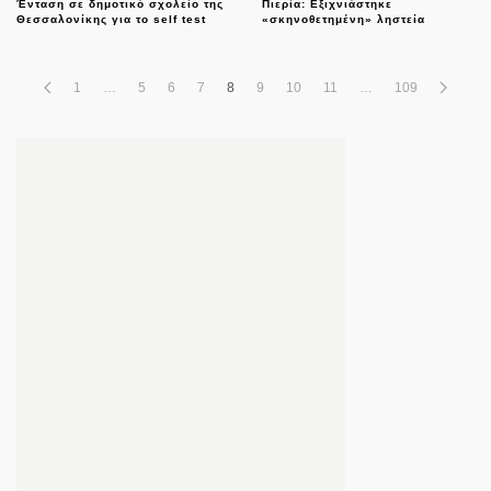
Ένταση σε δημοτικό σχολείο της
Πιερία: Εξιχνιάστηκε
Θεσσαλονίκης για το self test
«σκηνοθετημένη» ληστεία
1
…
5
6
7
8
9
10
11
…
109