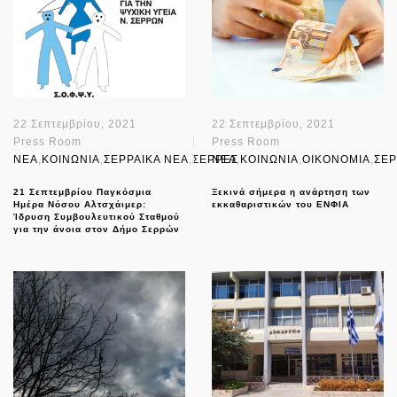
22 Σεπτεμβρίου, 2021
22 Σεπτεμβρίου, 2021
Press Room
Press Room
NEA
,
ΚΟΙΝΩΝΙΑ
,
ΣΕΡΡΑΙΚΑ ΝΕΑ
,
ΣΕΡΡΕΣ
NEA
,
ΚΟΙΝΩΝΙΑ
,
ΟΙΚΟΝΟΜΙΑ
,
ΣΕΡ
21 Σεπτεμβρίου Παγκόσμια
Ξεκινά σήμερα η ανάρτηση των
Ημέρα Νόσου Αλτσχάιμερ:
εκκαθαριστικών του ΕΝΦΙΑ
Ίδρυση Συμβουλευτικού Σταθμού
για την άνοια στον Δήμο Σερρών