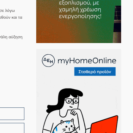
ησε λόγω
θούν και τα
εγάλη αύξηση