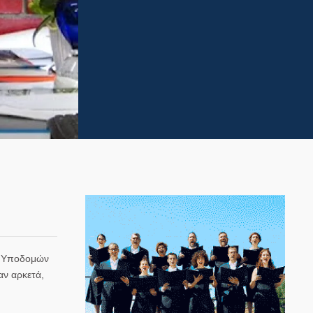
χο Υποδομών
αν αρκετά,