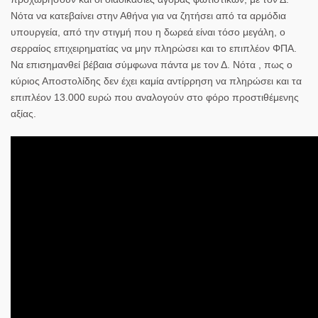
Νότα να κατεβαίνει στην Αθήνα για να ζητήσει από τα αρμόδια
υπουργεία, από την στιγμή που η δωρεά είναι τόσο μεγάλη, ο
σερραίος επιχειρηματίας να μην πληρώσει και το επιπλέον ΦΠΑ.
Να επισημανθεί βέβαια σύμφωνα πάντα με τον Δ. Νότα , πως ο
κύριος Αποστολίδης δεν έχει καμία αντίρρηση να πληρώσει και τα
επιπλέον 13.000 ευρώ που αναλογούν στο φόρο προστιθέμενης
αξίας.