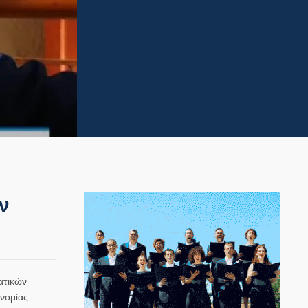
ν
ατικών
νομίας