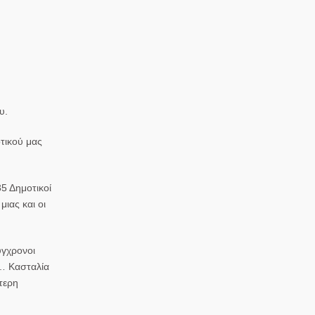
υ.
τικού μας
5 Δημοτικοί
ιας και οι
ύγχρονοι
ν… Κασταλία
τερη