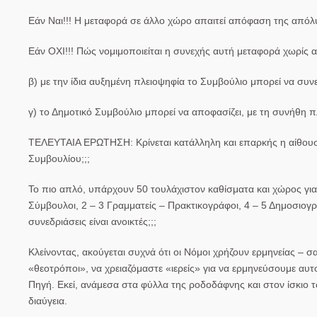
Εάν Ναι!!! Η μεταφορά σε άλλο χώρο
απαιτεί απόφαση της απόλ
Εάν ΟΧΙ!!!
Πώς νομιμοποιείται
η συνεχής αυτή μεταφορά χωρίς απ
β) με την ίδια αυξημένη πλειοψηφία το Συμβούλιο μπορεί να συνε
γ) το Δημοτικό Συμβούλιο μπορεί να αποφασίζει, με τη συνήθη π
ΤΕΛΕΥΤΑΙΑ ΕΡΩΤΗΣΗ:
Κρίνεται κατάλληλη και επαρκής η αίθο
Συμβουλίου;;;
Το πιο απλό, υπάρχουν 50 τουλάχιστον καθίσματα και χώρος γι
Σύμβουλοι, 2 – 3 Γραμματείς – Πρακτικογράφοι, 4 – 5 Δημοσιογρ
συνεδριάσεις είναι ανοικτές;;;
Κλείνοντας, ακούγεται συχνά ότι οι Νόμοι χρήζουν ερμηνείας –
«θεοτρόποι», να χρειαζόμαστε «ιερείς» για να ερμηνεύσουμε αυτ
Πηγή. Εκεί, ανάμεσα στα φύλλα της ροδοδάφνης και στον ίσκιο 
διαύγεια.