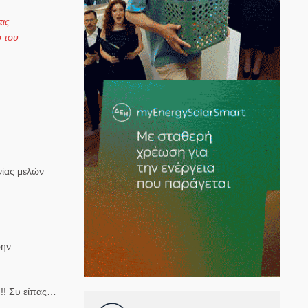
τις
ο του
νίας μελών
ώην
!!! Συ είπας…