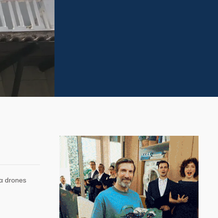
τα
drones