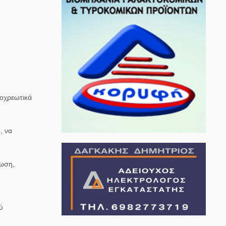
ποχρεωτικά
, να
τωση,
ύ