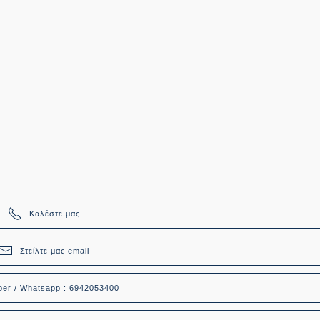
Καλέστε μας
Στείλτε μας email
ber / Whatsapp : 6942053400