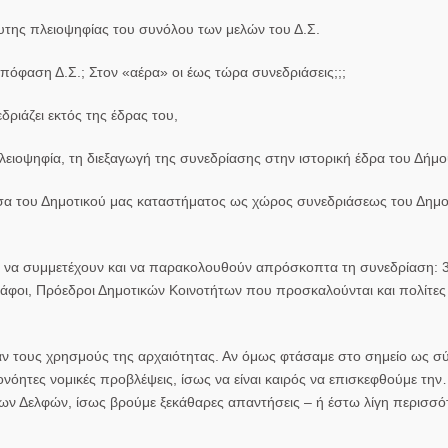
υτης πλειοψηφίας του συνόλου
των μελών του Δ.Σ.
όφαση Δ.Σ.; Στον «αέρα» οι έως τώρα συνεδριάσεις;;;
δριάζει εκτός της έδρας του,
λειοψηφία, τη διεξαγωγή της συνεδρίασης στην ιστορική έδρα του Δήμο
υσα του Δημοτικού μας καταστήματος ως χώρος συνεδριάσεως του Δημο
α να συμμετέχουν και να παρακολουθούν απρόσκοπτα τη συνεδρίαση: 3
άφοι, Πρόεδροι Δημοτικών Κοινοτήτων που προσκαλούνται και πολίτες μ
 σαν τους χρησμούς της αρχαιότητας. Αν όμως φτάσαμε στο σημείο ως σ
ονόητες νομικές προβλέψεις, ίσως να είναι καιρός να επισκεφθούμε τη
των Δελφών, ίσως βρούμε ξεκάθαρες απαντήσεις – ή έστω λίγη περισσό