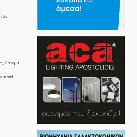
 του
ες, ύστερα
τοποιεί