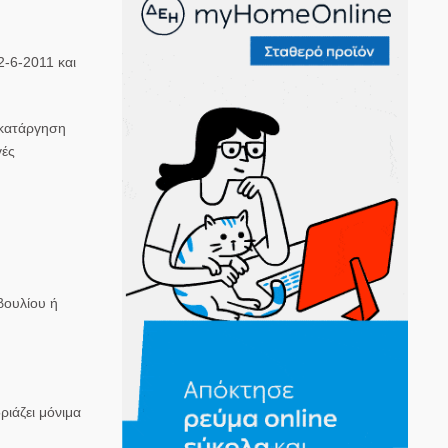
2-6-2011 και
 κατάργηση
γές
βουλίου ή
ριάζει
μόνιμα