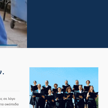
ν.
ες σε λόγο
 τα οικόπεδα