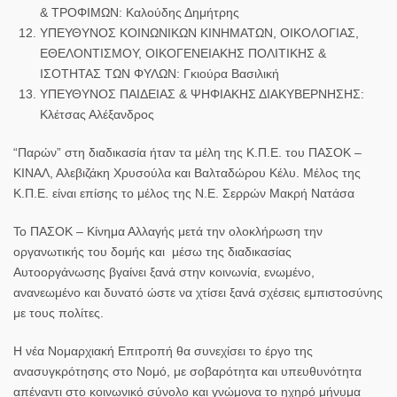
& ΤΡΟΦΙΜΩΝ:
Καλούδης Δημήτρης
ΥΠΕΥΘΥΝΟΣ ΚΟΙΝΩΝΙΚΩΝ ΚΙΝΗΜΑΤΩΝ, ΟΙΚΟΛΟΓΙΑΣ,
ΕΘΕΛΟΝΤΙΣΜΟΥ, ΟΙΚΟΓΕΝΕΙΑΚΗΣ ΠΟΛΙΤΙΚΗΣ &
ΙΣΟΤΗΤΑΣ ΤΩΝ ΦΥΛΩΝ:
Γκιούρα Βασιλική
ΥΠΕΥΘΥΝΟΣ ΠΑΙΔΕΙΑΣ & ΨΗΦΙΑΚΗΣ ΔΙΑΚΥΒΕΡΝΗΣΗΣ:
Κλέτσας Αλέξανδρος
“Παρών” στη διαδικασία ήταν τα μέλη της Κ.Π.Ε. του ΠΑΣΟΚ –
ΚΙΝΑΛ, Αλεβιζάκη Χρυσούλα και Βαλταδώρου Κέλυ. Μέλος της
Κ.Π.Ε. είναι επίσης το μέλος της Ν.Ε. Σερρών Μακρή Νατάσα
Το ΠΑΣΟΚ – Κίνημα Αλλαγής μετά την ολοκλήρωση την
οργανωτικής του δομής και μέσω της διαδικασίας
Αυτοοργάνωσης βγαίνει ξανά στην κοινωνία, ενωμένο,
ανανεωμένο και δυνατό ώστε να χτίσει ξανά σχέσεις εμπιστοσύνης
με τους πολίτες.
Η νέα Νομαρχιακή Επιτροπή θα συνεχίσει το έργο της
ανασυγκρότησης στο Νομό, με σοβαρότητα και υπευθυνότητα
απέναντι στο κοινωνικό σύνολο και γνώμονα το ηχηρό μήνυμα