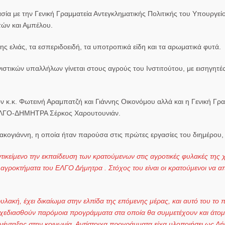
α με την Γενική Γραμματεία Αντεγκληματικής Πολιτικής του Υπουργεί
τών και Αμπέλου.
 της ελιάς, τα εσπεριδοειδή, τα υποτροπικά είδη και τα αρωματικά φυτά.
τικών υπαλλήλων γίνεται στους αγρούς του Ινστιτούτου, με εισηγητέ
 κ.κ. Φωτεινή Αραμπατζή και Γιάννης Οικονόμου αλλά και η Γενική Γρ
ς ΕΛΓΟ-ΔΗΜΗΤΡΑ Σέρκος Χαρουτουνιάν.
κογιάννη, η οποία ήταν παρούσα στις πρώτες εργασίες του διημέρου, 
τικείμενο την εκπαίδευση των κρατούμενων στις αγροτικές φυλακές της
 αγροκτήματα του ΕΛΓΟ Δήμητρα . Στόχος του είναι οι κρατούμενοι να 
λακή, έχει δικαίωμα στην ελπίδα της επόμενης μέρας, και αυτό του το 
σχεδιασθούν παρόμοια προγράμματα στα οποία θα συμμετέχουν και άτομ
νένταξης στην κοινωνία. Αντίστοιχα προγράμματα είχα υλοποιήσει ως Δ