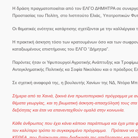
Η δράση πραγματοποιείται από τον ΕΛΓΟ ΔΗΜΗΤΡΑ σε συνεργασί
Προστασίας του Πολίτη, στο Ινστιτούτο Ελιάς, Υποτροπικών Φυ
Οι θεματικές ενότητες κατάρτισης σχετίζονται με την καλλιέργεια
Η πρακτική άσκηση τόσο των κρατουμένων όσο και των σωφρονισ
καταξιωμένους επιστήμονες του ΕΛΓΟ “Δήμητρα”.
Παρόντες ήταν οι Υφυπουργοί Αγροτικής Ανάπτυξης και Τροφίμων
Αντεγκληματικής Πολιτικής κα Σοφία Νικολάου και ο πρόεδρο
Σε σχετική αναφορά της, η βουλευτής Χανίων της ΝΔ, Ντόρα Μπα
Σήμερα από τα Χανιά, ξεκινά ένα πρωτοποριακό πρόγραμμα με αν
θέματα γεωργίας, και τη βιωματική άσκηση-απασχόλησή τους στα
δεξιότητες και έτσι να επανενταχθούν ομαλά στην κοινωνία.⠀
Κάθε άνθρωπος που έχει κάνει κάποιο παράπτωμα και έχει μπει φυ
τον καλύτερο τρόπο το συγκεκριμένο πρόγραμμα. ⠀Πρότεινα να 
ΚΕΘΕΑ, που βρίσκονται στην διαδικασία της απεξάρτησης και επα