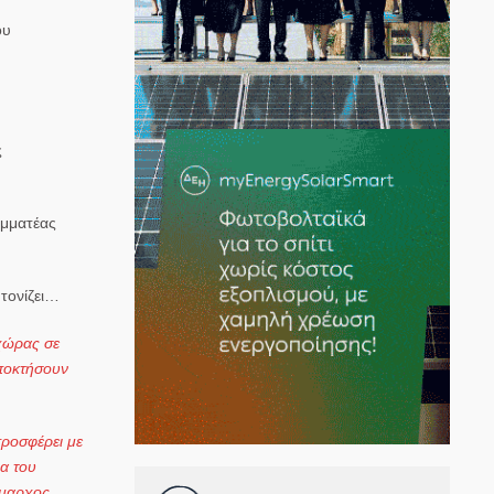
ου
ς
αμματέας
τονίζει…
 χώρας σε
αποκτήσουν
προσφέρει με
α του
ήμαρχος