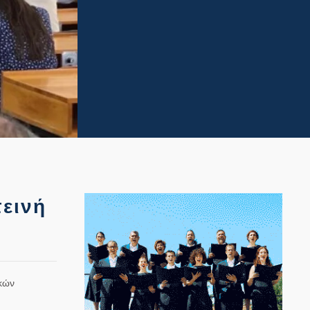
εινή
ικών