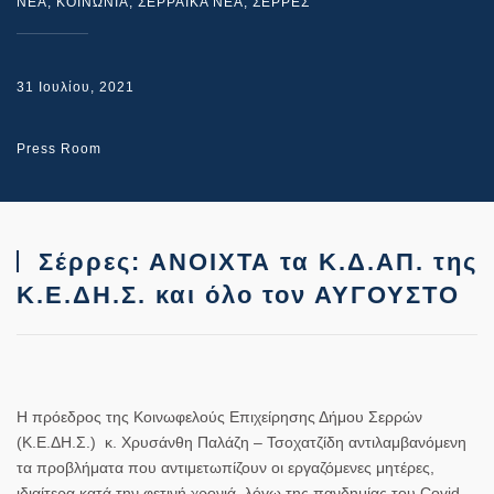
NEA
,
ΚΟΙΝΩΝΙΑ
,
ΣΕΡΡΑΙΚΑ ΝΕΑ
,
ΣΕΡΡΕΣ
31 Ιουλίου, 2021
Press Room
Σέρρες: ΑΝΟΙΧΤΑ τα Κ.Δ.ΑΠ. της
Κ.Ε.ΔΗ.Σ. και όλο τον ΑΥΓΟΥΣΤΟ
Η πρόεδρος της Κοινωφελούς Επιχείρησης Δήμου Σερρών
(Κ.Ε.ΔΗ.Σ.) κ. Χρυσάνθη Παλάζη – Τσοχατζίδη
αντιλαμβανόμενη
τα προβλήματα που αντιμετωπίζουν οι εργαζόμενες μητέρες,
ιδιαίτερα κατά την φετινή χρονιά, λόγω της πανδημίας του Covid