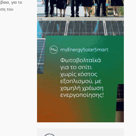
βαια, για το
αση του