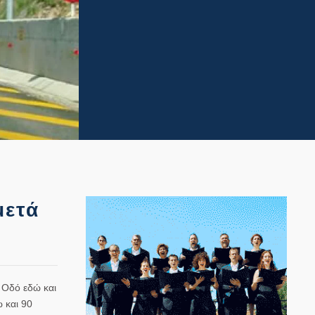
μετά
 Οδό εδώ και
ώ και 90