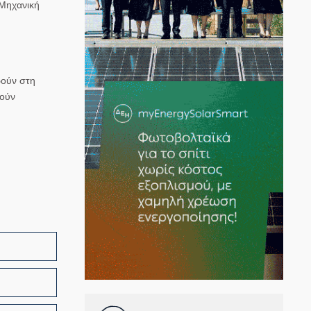
«Μηχανική
ρούν στη
θούν