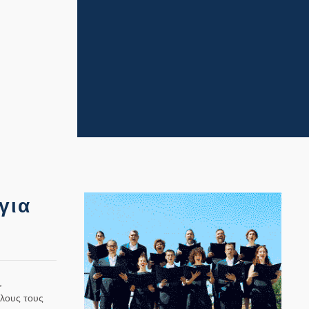
για
,
όλους τους