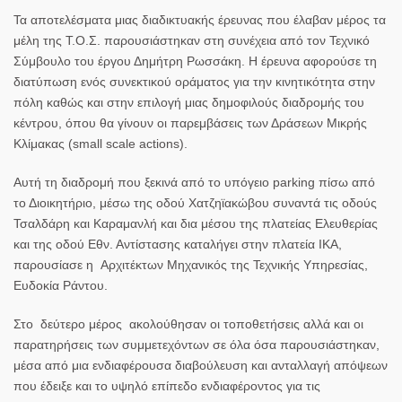
Τα αποτελέσματα μιας διαδικτυακής έρευνας που έλαβαν μέρος τα
μέλη της Τ.Ο.Σ. παρουσιάστηκαν στη συνέχεια από τον Τεχνικό
Σύμβουλο του έργου Δημήτρη Ρωσσάκη. Η έρευνα αφορούσε τη
διατύπωση ενός συνεκτικού οράματος για την κινητικότητα στην
πόλη καθώς και στην επιλογή μιας δημοφιλούς διαδρομής του
κέντρου, όπου θα γίνουν οι παρεμβάσεις των Δράσεων Μικρής
Κλίμακας (small scale actions).
Αυτή τη διαδρομή που ξεκινά από το υπόγειο parking πίσω από
το Διοικητήριο, μέσω της οδού Χατζηϊακώβου συναντά τις οδούς
Τσαλδάρη και Καραμανλή και δια μέσου της πλατείας Ελευθερίας
και της οδού Εθν. Αντίστασης καταλήγει στην πλατεία ΙΚΑ,
παρουσίασε η Αρχιτέκτων Μηχανικός της Τεχνικής Υπηρεσίας,
Ευδοκία Ράντου.
Στο δεύτερο μέρος ακολούθησαν οι τοποθετήσεις αλλά και οι
παρατηρήσεις των συμμετεχόντων σε όλα όσα παρουσιάστηκαν,
μέσα από μια ενδιαφέρουσα διαβούλευση και ανταλλαγή απόψεων
που έδειξε και το υψηλό επίπεδο ενδιαφέροντος για τις