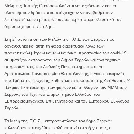
Μέλη της Τοπικής Ομάδας καλούνται να σχεδιάσουν και να
υλοποιήσουν δράσεις που στόχο έχουν να αναβαθμίσουν
λειτουργικά και να μετατρέψουν σε περισσότερο ελκυστικό τον
δημόσιο χώρο της πόλης.
η
Στη 2
συνάντηση των Μελών της Τ.Ο.Σ. των Σερρών που
οργανώθηκε και αυτή τη φορά διαδικτυακά λόγω των
προληπτικών μέτρων και των κανόνων προστασίας του covid-19,
συμμετείχαν εκπρόσωποι του Δήμου Σερρών και των τεχνικών
υπηρεσιών του, του Διεθνούς Πανεπιστημίου και του
Αριστοτελείου Πανεπιστημίου Θεσσαλονίκης, ο νέος επικεφαλής
του Τμήματος Τροχαίας, καθώς και εκπρόσωποι της Διεύθυνσης Α’
βάθμιας Εκπαίδευσης, των φορέων και συλλόγων των ΜΜΜ των
Σερρών, του Τεχνικού Επιμελητηρίου Ελλάδος, του
Εμποροβιομηχανικού Επιμελητηρίου και του Εμπορικού Συλλόγου
Σερρών.
Τα Μέλη της Τ.Ο.Σ.,
εκπροσωπώντας τον Δήμο Σερρών,
καλωσόρισε και ευχήθηκε καλή επιτυχία στο έργο τους, ο