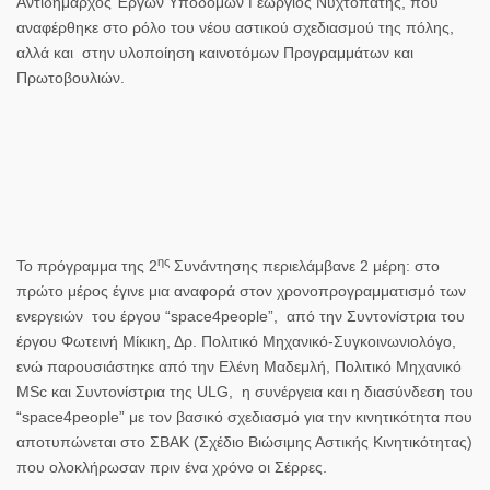
Αντιδήμαρχος Έργων Υποδομών Γεώργιος Νυχτοπάτης, που
αναφέρθηκε στο ρόλο του νέου αστικού σχεδιασμού της πόλης,
αλλά και στην υλοποίηση καινοτόμων Προγραμμάτων και
Πρωτοβουλιών.
ης
Το πρόγραμμα της 2
Συνάντησης περιελάμβανε 2 μέρη: στο
πρώτο μέρος έγινε μια αναφορά στον χρονοπρογραμματισμό των
ενεργειών του έργου “space4people”, από την Συντονίστρια του
έργου Φωτεινή Μίκικη, Δρ. Πολιτικό Μηχανικό-Συγκοινωνιολόγο,
ενώ παρουσιάστηκε από την Ελένη Μαδεμλή, Πολιτικό Μηχανικό
MSc και Συντονίστρια της ULG, η συνέργεια και η διασύνδεση του
“space4people” με τον βασικό σχεδιασμό για την κινητικότητα που
αποτυπώνεται στο ΣΒΑΚ (Σχέδιο Βιώσιμης Αστικής Κινητικότητας)
που ολοκλήρωσαν πριν ένα χρόνο οι Σέρρες.