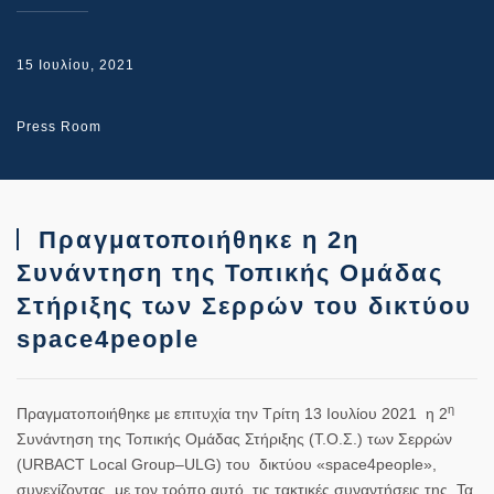
15 Ιουλίου, 2021
Press Room
Πραγματοποιήθηκε η 2η
Συνάντηση της Τοπικής Ομάδας
Στήριξης των Σερρών του δικτύου
space4people
η
Πραγματοποιήθηκε με επιτυχία την Τρίτη 13 Ιουλίου 2021 η 2
Συνάντηση της Τοπικής Ομάδας Στήριξης (Τ.Ο.Σ.) των Σερρών
(
URBACT
Local
Group
–
ULG
)
του δικτύου
«
space
4
people
»
,
συνεχίζοντας με τον τρόπο αυτό τις τακτικές συναντήσεις της. Τα