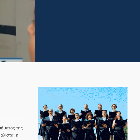
μήματος της
άλιστα, η