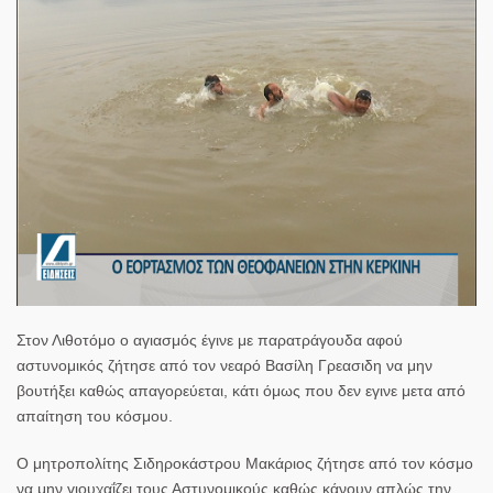
Στον Λιθοτόμο ο αγιασμός έγινε με παρατράγουδα αφού
αστυνομικός ζήτησε από τον νεαρό Βασίλη Γρεασιδη να μην
βουτήξει καθώς απαγορεύεται, κάτι όμως που δεν εγινε μετα από
απαίτηση του κόσμου.
Ο μητροπολίτης Σιδηροκάστρου Μακάριος ζήτησε από τον κόσμο
να μην γιουχαΐζει τους Αστυνομικούς καθώς κάνουν απλώς την