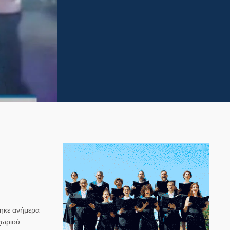
ι
θηκε ανήμερα
χωριού