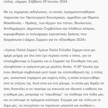
πόλης, σήμερα, Σάββατο 29 Ιουνίου 2024.
Με τις σημερινές εκδηλώσεις, οι οποίες πραγματοποιήθηκαν
παρουσία του Υφυπουργού Εσωτερικών, αρμόδιου για Θέματα
Μακεδονίας – Θράκης, των Αρχών του τόπου, Βουλευτών,
Αντιδημάρχων, Δημοτικών Συμβούλων και πλήθους κόσμου,
κορυφώθηκαν οι πολυήμερες εορταστικές δράσεις που
διοργάνωσε ο Δήμος Σερρών για τα «Ελευθέρια 2024».
«
Χρόνια Πολλά Σέρρες! Χρόνια Πολλά Ελλάδα! Σήμερα είναι μια
ημέρα μνήμης για όλα όσα έχει περάσει αυτός ο τόπος, για να
απολαμβάνουμε οι Σερραίες και οι Σερραίοι την Ελευθερία που μας
η
εξασφάλισαν οι πρόγονοί μας με μεγάλες θυσίες. Η 29
Ιουνίου έχει
έναν ιδιαίτερο συμβολισμό γιατί παρά την απελευθέρωσή της, η πόλης
μας, ουσιαστικά παρέμεινε μια καμένη πόλη, η οποία αναγεννήθηκε
από τις στάχτες της. Αυτό είναι και ένα μήνυμα, το οποίο μας θυμίζει ότι
όσες δυσκολίες κι αν περνάμε ως κοινωνία και ιδιωτικά ο καθένας και
η καθεμιά μας, μπορούμε να “σηκωθούμε”, να σταθούμε στα πόδια μας
και να κάνουμε τα πράγματα καλύτερα. Εύχομαι για την πόλη και το
»,
Δήμο μας, να συνεχίσουν να πηγαίνουν μπροστά και ανοδικά»