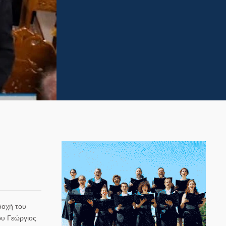
δοχή του
ου Γεώργιος