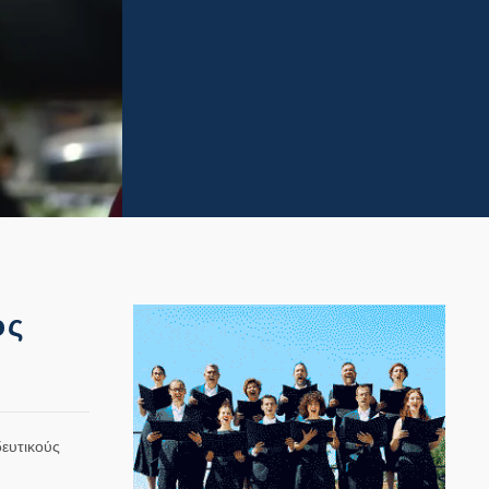
ός
δευτικούς