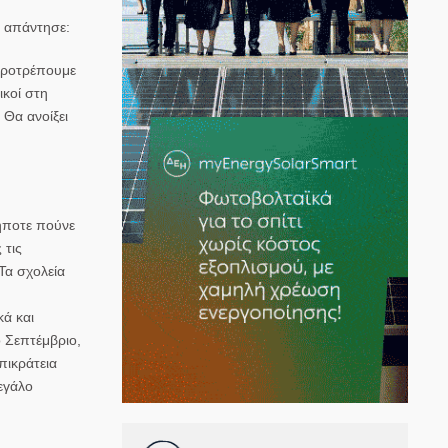
ς απάντησε:
 προτρέπουμε
ικοί στη
 Θα ανοίξει
δήποτε πούνε
 τις
Τα σχολεία
κά και
 Σεπτέμβριο,
πικράτεια
εγάλο