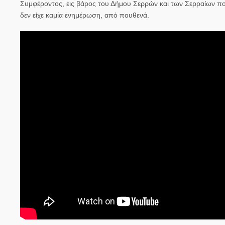
Συμφέροντος, εις βάρος του Δήμου Σερρών και των Σερραίων π
δεν είχε καμία ενημέρωση, από πουθενά.