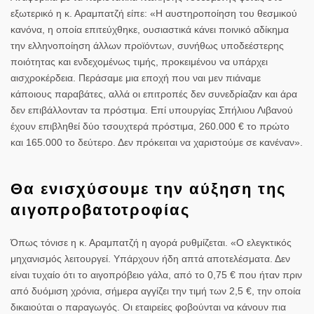
εξωτερικό η κ. Αραμπατζή είπε: «Η αυστηροποίηση του θεσμικού
κανόνα, η οποία επιτεύχθηκε, ουσιαστικά κάνει ποινικό αδίκημα
την ελληνοποίηση άλλων προϊόντων, συνήθως υποδεέστερης
ποιότητας και ενδεχομένως τιμής, προκειμένου να υπάρχει
αισχροκέρδεια. Περάσαμε μια εποχή που ναι μεν πιάναμε
κάποιους παραβάτες, αλλά οι επιτροπές δεν συνεδρίαζαν και άρα
δεν επιβάλλονταν τα πρόστιμα. Επί υπουργίας Σπήλιου Λιβανού
έχουν επιβληθεί δύο τσουχτερά πρόστιμα, 260.000 € το πρώτο
και 165.000 το δεύτερο. Δεν πρόκειται να χαριστούμε σε κανέναν».
Θα ενισχύσουμε την αύξηση της
αιγοπροβατοτροφίας
Όπως τόνισε η κ. Αραμπατζή η αγορά ρυθμίζεται. «Ο
ελεγκτικός
μηχανισμός
λειτουργεί. Υπάρχουν ήδη απτά αποτελέσματα. Δεν
είναι τυχαίο ότι το αιγοπρόβειο γάλα, από το 0,75 € που ήταν πριν
από δυόμιση χρόνια, σήμερα αγγίζει την τιμή των 2,5 €, την οποία
δικαιούται ο παραγωγός. Οι εταιρείες φοβούνται να κάνουν πια