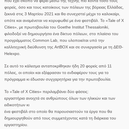
που έχει σκοπό να φέρει μέσω της τέχνης πιο κοντά τόσο τους
φορείς, όσο και τους κατοίκους των πόλεων της βόρειας Ελλάδας,
ξεκινά στις 3 Μαρτίου 2021 και θα συνεχιστεί μέχρι το καλοκαίρι,
οπότε και αναμένεται να κορυφωθεί με ένα φεστιβάλ. Το «Tale of X
Cities», με πρωτοβουλία του Goethe Institut Thessaloniki,
φιλοδοξεί να δημιουργήσει ένα δίκτυο πόλεων, στο πλαίσιο του
προγράμματος Common Lab, που υλοποιείται υπό την
καλλιτεχνική διεύθυνση της ArtBOX και σε συνεργασία με τη ΔΕΘ-
Helexpo.
Σε αυτό το κάλεσμα ανταποκρίθηκαν ήδη 20 φορείς από 11
πόλεις, οι οποίοι και εξέφρασαν το ενδιαφέρον τους για το
πρόγραμμα κι έδωσαν συγχαρητήρια για την πρωτοβουλία.
Το «Tale of X Cities» περιλαμβάνει δύο φάσεις:
εργαστήρια ανοιχτά σε ανθρώπους όλων των ηλικιών και των
ειδικοτήτων κι
ένα φεστιβάλ στο οποίο θα παρουσιαστούν τα έργα που θα
δημιουργηθούν από τους συμμετέχοντες κατά τη διάρκεια του
εργαστηρίου.