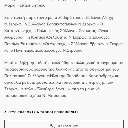
Μαρία Παπαδημητρίου.
Στην τελετή παρίσταντο με τα λάβαρά τους η Εύξεινος Λέσχη
Ν.Σερρών, ο Σύλλογος Σαρακατσαναίων Ν.Σερρών «Ο
Κατσαντώνης», ο Πολιτιστικός Σύλλογος Οινούσας «Άγιοι
Ανάργυροι», η Κρητική Αδελφότητα Ν.Σερρών, ο Σύλλογος
Ποντίων Επταμύλων «Οι Ακρίτες», ο Σύλλογος Εβριτών Ν.Σερρών
και ο Πανηπειρωτικός Σύλλογος Ν.Σερρών.
Μετά τη λήξη της τελετής ακολούθησε καλλιτεχνικό πρόγραμμα με
παραδοσιακούς χορούς της Χαλκιδικής από το συγκρότημα του
Πολιτιστικού Συλλόγου «Φίλοι της Παράδοσης Κασσάνδρας» και
συναυλία με αντιπροσωπευτικά τραγούδια της περιοχής των
Σερρών με τίτλο «Ελεύθεροι ξανά…» από το μουσικό
παραδοσιακό σχήμα Ν. Μπούσιου.
ΔΙΚΤΥΟ ΤΗΛΕΟΡΑΣΗ- ΤΡΟΠΟΙ ΕΠΙΚΟΙΝΩΝΙΑΣ
Καλέστε μας