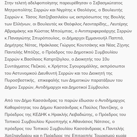
Στην τελετή αδελφοποίησης παρευρέθησαν ο Σεβασμιώτατος
Μητροπολίτης Σερρών και Νιγρίτης κ Θεολόγος, ο Βουλευτής
Σερρών κ. Τάσος Χατζηβασιλείου ως εκπρόσωπος της Βουλής
των Ελλήνων, οι Βουλευτές κκ Θεόφιλος Λεονταρίδης,, Λευτέρης
Αβραμάκης και Κώστας Μπούμπας, ο Αντιπεριφερειάρχης Σερρών
κ.Παναγιώτης Σπυρόπουλος, οι Δήμαρχοι Εμμανουήλ Παππά,
Δημήτρης Νότας, Ηράκλειας Γιώργος Κουτσάκης και Νέας Ζίχνης
Παντελής Μπόζης, ο Πρόεδρος του Δημοτικού Συμβουλίου
Σερρών κ.Βασίλειος Κατιρτζόγλου, ο Διοικητής του 10υ
Συντάγματος Πεζικού, κ.Χρήστος Σγουρομάλλης, εκπρόσωποι
του Αστυνομικού Διευθυντή Σερρών και του Διοικητή της
Πυροσβεστικής, επικεφαλής των Δημοτικών παρατάξεων του
Δήμου Σερρών, Αντιδήμαρχοι και Δημοτικοί Σύμβουλοι.
Από τον Δήμο Κασσάνδρας το παρών έδωσαν ο Αντιδήμαρχος
Καθαριότητας του Δήμου Κασσάνδρας κ.Παύλος Παντζίκης, ο
Πρόεδρος της ΚΕΔΗΚ κ.Ηρακλής Λειβαδιώτης, ο Πρόεδρος του
Τοπικού Συμβουλίου Κρυοπηγής κ.Αθανάσιος Νάτσιος, ο
πρόεδρος του Τοπικού Συμβουλίου Κασσάνδρειας κ.Παντελής
Χατζηανδρέου και η Πρόεδρος της Επιτροπής Τουρισμού κυρία