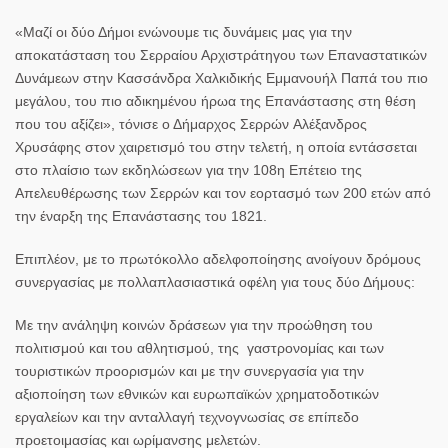
«Μαζί οι δύο Δήμοι ενώνουμε τις δυνάμεις μας για την
αποκατάσταση του Σερραίου Αρχιστράτηγου των Επαναστατικών
Δυνάμεων στην Κασσάνδρα Χαλκιδικής Εμμανουήλ Παπά του πιο
μεγάλου, του πιο αδικημένου ήρωα της Επανάστασης στη θέση
που του αξίζει», τόνισε ο Δήμαρχος Σερρών
Αλέξανδρος
Χρυσάφης
στον χαιρετισμό του στην τελετή, η οποία εντάσσεται
στο πλαίσιο των εκδηλώσεων για την 108η Επέτειο της
Απελευθέρωσης των Σερρών και τον εορτασμό των 200 ετών από
την έναρξη της Επανάστασης του 1821.
Επιπλέον, με το πρωτόκολλο αδελφοποίησης ανοίγουν δρόμους
συνεργασίας με πολλαπλασιαστικά οφέλη για τους δύο Δήμους:
Με την ανάληψη κοινών δράσεων για την προώθηση του
πολιτισμού και του αθλητισμού, της γαστρονομίας και των
τουριστικών προορισμών και με την συνεργασία για την
αξιοποίηση των εθνικών και ευρωπαϊκών χρηματοδοτικών
εργαλείων και την ανταλλαγή τεχνογνωσίας σε επίπεδο
προετοιμασίας και ωρίμανσης μελετών.