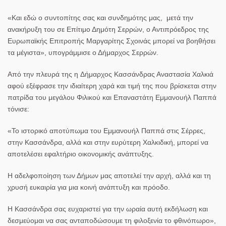
«Και εδώ ο συντοπίτης σας και συνδημότης μας, μετά την
ανακήρυξη του σε Επίτιμο Δημότη Σερρών, ο Αντιπρόεδρος της
Ευρωπαϊκής Επιτροπής
Μαργαρίτης Σχοινάς
μπορεί να βοηθήσει
τα μέγιστα», υπογράμμισε ο Δήμαρχος Σερρών.
Από την πλευρά της η
Δήμαρχος Κασσάνδρας Αναστασία Χαλκιά
αφού εξέφρασε την ιδιαίτερη χαρά και τιμή της που βρίσκεται στην
πατρίδα του μεγάλου Φιλικού και Επαναστάτη Εμμανουήλ Παππά
τόνισε:
«Το ιστορικό αποτύπωμα του Εμμανουήλ Παππά στις Σέρρες,
στην Κασσάνδρα, αλλά και στην ευρύτερη Χαλκιδική, μπορεί να
αποτελέσει εφαλτήριο οικονομικής ανάπτυξης.
Η αδελφοποίηση των Δήμων μας αποτελεί την αρχή, αλλά και τη
χρυσή ευκαιρία για μια κοινή ανάπτυξη και πρόοδο.
Η Κασσάνδρα σας ευχαριστεί για την ωραία αυτή εκδήλωση και
δεσμεύομαι να σας ανταποδώσουμε τη φιλοξενία το φθινόπωρο»,