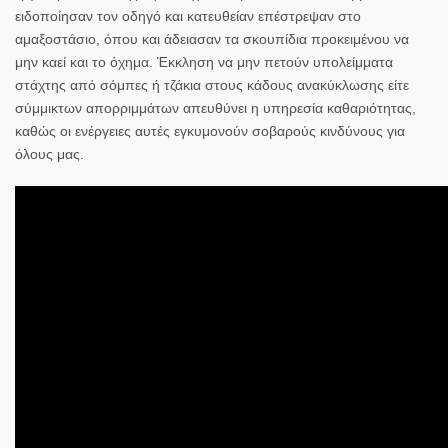
ειδοποίησαν τον οδηγό και κατευθείαν επέστρεψαν στο
αμαξοστάσιο, όπου και άδειασαν τα σκουπίδια προκειμένου να
μην καεί και το όχημα. Έκκληση να μην πετούν υπολείμματα
στάχτης από σόμπες ή τζάκια στους κάδους ανακύκλωσης είτε
σύμμικτων απορριμμάτων απευθύνει η υπηρεσία καθαριότητας,
καθώς οι ενέργειες αυτές εγκυμονούν σοβαρούς κινδύνους για
όλους μας.