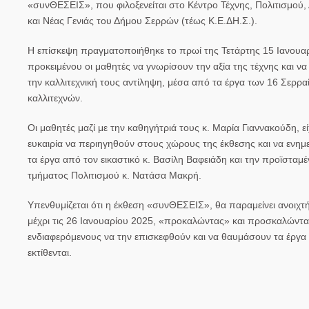
«συνΘΕΣΕΙΣ», που φιλοξενείται στο Κέντρο Τέχνης, Πολιτισμού,
και Νέας Γενιάς του Δήμου Σερρών (τέως Κ.Ε.ΔΗ.Σ.).
Η επίσκεψη πραγματοποιήθηκε το πρωί της Τετάρτης 15 Ιανουα
προκειμένου οι μαθητές να γνωρίσουν την αξία της τέχνης και ν
την καλλιτεχνική τους αντίληψη, μέσα από τα έργα των 16 Σερρα
καλλιτεχνών.
Οι μαθητές μαζί με την καθηγήτριά τους κ. Μαρία Γιαννακούδη, ε
ευκαιρία να περιηγηθούν στους χώρους της έκθεσης και να ενημ
τα έργα από τον εικαστικό κ. Βασίλη Βαφειάδη και την προϊσταμέ
τμήματος Πολιτισμού κ. Νατάσα Μακρή.
Υπενθυμίζεται ότι η έκθεση «συνΘΕΣΕΙΣ», θα παραμείνει ανοιχτή
μέχρι τις 26 Ιανουαρίου 2025, «προκαλώντας» και προσκαλώντα
ενδιαφερόμενους να την επισκεφθούν και να θαυμάσουν τα έργα
εκτίθενται.