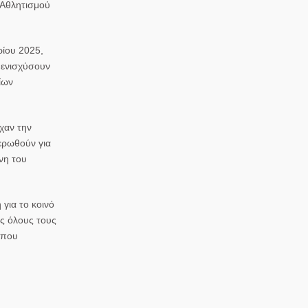
 Αθλητισμού
ρίου 2025,
α ενισχύσουν
ίων
ίχαν την
ερωθούν για
νη του
 για το κοινό
ς όλους τους
 που