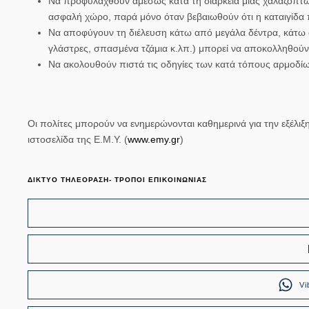
Να προφυλαχθούν αμέσως κατά τη διάρκεια μιας χαλαζόπτωσ
ασφαλή χώρο, παρά μόνο όταν βεβαιωθούν ότι η καταιγίδα π
Να αποφύγουν τη διέλευση κάτω από μεγάλα δέντρα, κάτω απ
γλάστρες, σπασμένα τζάμια κ.λπ.) μπορεί να αποκολληθούν
Να ακολουθούν πιστά τις οδηγίες των κατά τόπους αρμοδί
Οι πολίτες μπορούν να ενημερώνονται καθημερινά για την εξέλιξ
ιστοσελίδα της Ε.Μ.Υ. (
www.emy.gr
)
ΔΙΚΤΥΟ ΤΗΛΕΟΡΑΣΗ- ΤΡΟΠΟΙ ΕΠΙΚΟΙΝΩΝΙΑΣ
Vi