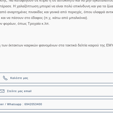
ης. Να καταφύγουν σε κτίριο ή σε αυτοκίνητο και να μην εγκαταλείπο
έρασε. Η χαλαζόπτωση μπορεί να είναι πολύ επικίνδυνη και για τα ζώα
ό αναρτημένες πινακίδες και γενικά από περιοχές, όπου ελαφρά αντικ
 και να πέσουν στο έδαφος (π.χ. κάτω από μπαλκόνια).
ων φορέων, όπως Τροχαία κ.λπ.
η των έκτακτων καιρικών φαινομένων στα τακτικά δελτία καιρού της ΕΜΥ
Καλέστε μας
Στείλτε μας email
ber / Whatsapp : 6942053400