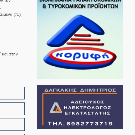
υν τον
.
είμενα (π.χ.
 και στην