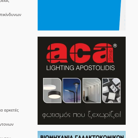
ρειας
επικίνδυνων
ια αρκετές
έντονων