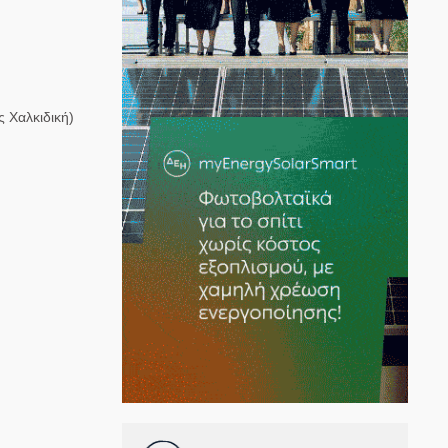
ς Χαλκιδική)