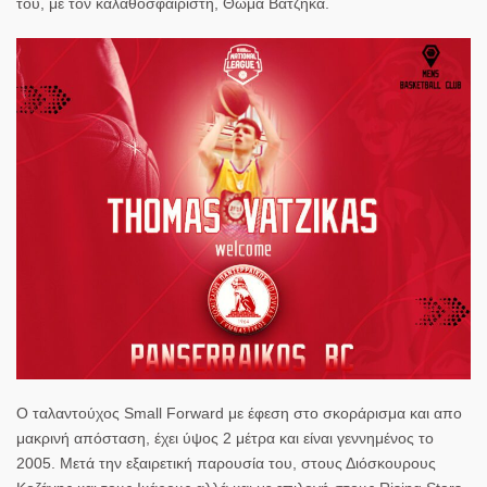
του, με τον καλαθοσφαιριστή, Θωμά Βατζήκα.
Ο ταλαντούχος Small Forward με έφεση στο σκοράρισμα και απο
μακρινή απόσταση, έχει ύψος 2 μέτρα και είναι γεννημένος το
2005. Μετά την εξαιρετική παρουσία του, στους Διόσκουρους