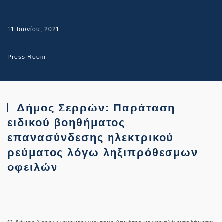
11 Ιουνίου, 2021
Press Room
Δήμος Σερρών: Παράταση
ειδικού βοηθήματος
επανασύνδεσης ηλεκτρικού
ρεύματος λόγω ληξιπρόθεσμων
οφειλών
Ο
Δήμος Σερρών
ενημερώνει τους Δημότες με χαμηλά εισοδήματα,