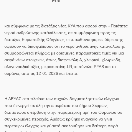
Έτσι
και σύμφωνα με τις διατάξεις νέας ΚΥΑ που αφορά στην «Ποιότητα
νερού ανθρώπινης κατάνάλωσης, σε συμμόρφωση προς τις
διατάξεις Ευρωπαϊκής Οδηγίας», οι υπεύθυνοι φορείς ύδρευσης
οφείλουν να διασφαλίσουν ότι το νερό ανθρώπινης κατανάλωσης
συμμορφώνεται πλήρως με ορισμένες παραμετρικές τιμές για μια
σειρά νέων στοιχείων, όπως δισφαινόλη Α, χλωρικά, χλωριώδη,
αλογονοοξικά οξέα, μικροκυστίνη-LR,το σύνολο PFAS και το
ουράνιο, από τις 12-01-2026 και έπειτα.
Η ΔΕΥΑΣ
στα πλαίσια των συχνών δειγματοληπτικών ελέγχων
που διενεργεί σε όλη την επικράτεια του δήμου Σερρών,
διαπίστωσε υπέρβαση στην παραμετρική τιμή του Ουρανίου σε
συγκεκριμένες περιοχές. Αμέσως κρίθηκε αναγκαίο να γίνει
περεταίρω έλεγχος και γι’ αυτό ακολούθησε και δεύτερη σειρά