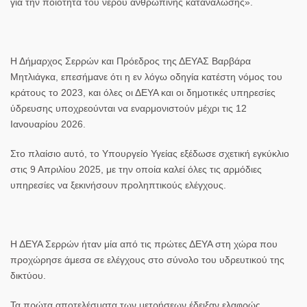
για την ποιότητα του νερού ανθρώπινης κατανάλωσης»
.
Η Δήμαρχος Σερρών και Πρόεδρος της ΔΕΥΑΣ
Βαρβάρα
Μητλιάγκα
, επεσήμανε ότι η εν λόγω οδηγία
κατέστη νόμος του
κράτους το 2023
, και όλες οι ΔΕΥΑ και οι δημοτικές υπηρεσίες
ύδρευσης
υποχρεούνται να εναρμονιστούν μέχρι τις 12
Ιανουαρίου 2026
.
Στο πλαίσιο αυτό, το
Υπουργείο Υγείας
εξέδωσε σχετική
εγκύκλιο
στις 9 Απριλίου 2025
, με την οποία καλεί όλες τις αρμόδιες
υπηρεσίες να ξεκινήσουν
προληπτικούς ελέγχους
.
Η ΔΕΥΑ Σερρών ήταν μία από τις πρώτες ΔΕΥΑ στη χώρα που
προχώρησε άμεσα σε ελέγχους
στο σύνολο του υδρευτικού της
δικτύου.
Τα
πρώτα αποτελέσματα
των μετρήσεων έδειξαν
ελαφρώς