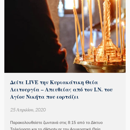
Δείτε LIVE την Κυριακάτικη Θεία
Λειτουργία – Απευθείας από τον Ι.Ν. του
Αγίου Νικήτα που εορτάζει
25 Απριλίου, 2020
Παρακολουθείστε ζωντανά στις 8:15 από το Δίκτυο
Τηλεόραση και το diktyotv.gr την Αρχιερατική Θεία