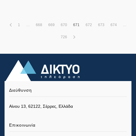
1
…
668
669
670
671
672
673
674
…
726
Διεύθυνση
Αίνου 13, 62122, Σέρρες, Ελλάδα
Επικοινωνία