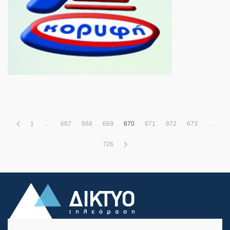
1
…
667
668
669
670
671
672
673
…
726