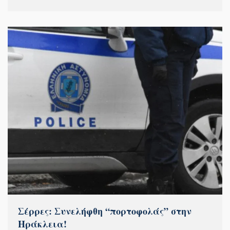
Σέρρες: Συνελήφθη “πορτοφολάς” στην
Ηράκλεια!