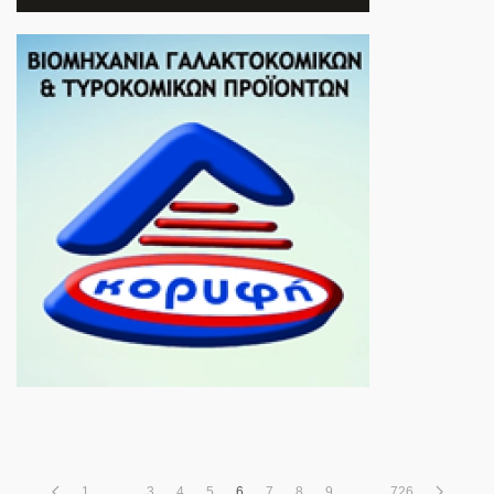
1
…
3
4
5
6
7
8
9
…
726