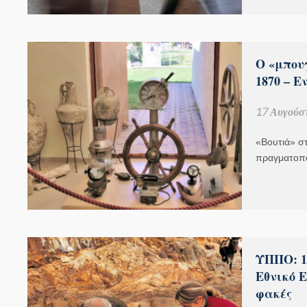
Ο «μπου
1870 – Ε
17 Αυγούσ
«Βουτιά» στ
πραγματοπο
ΥΠΠΟ: 1
Εθνικό Ε
φακές