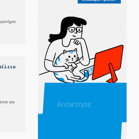
υρετήριο
σίλειο
ται για