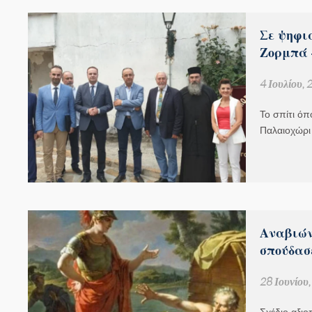
Σε ψηφια
Ζορμπά 
4 Ιουλίου,
Το σπίτι όπ
Παλαιοχώρι 
Αναβιών
σπούδασ
28 Ιουνίου