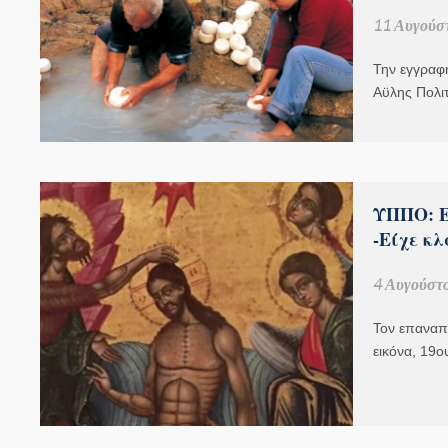
11 Αυγούσ
Την εγγραφή
Αϋλης Πολι
ΥΠΠΟ: Ε
-Είχε κ
4 Αυγούστο
Τον επαναπ
εικόνα, 19