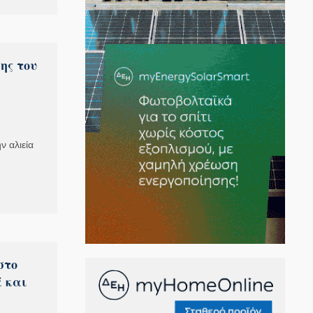
ης του
ν αλιεία
στο
ά και