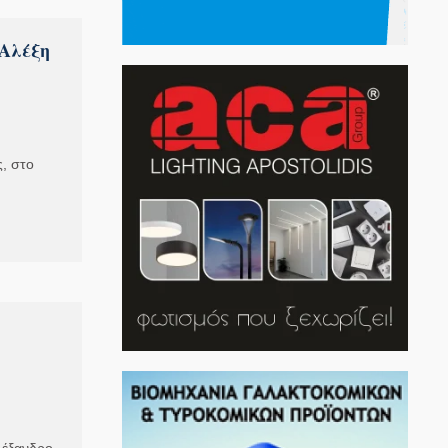
 Αλέξη
ς, στο