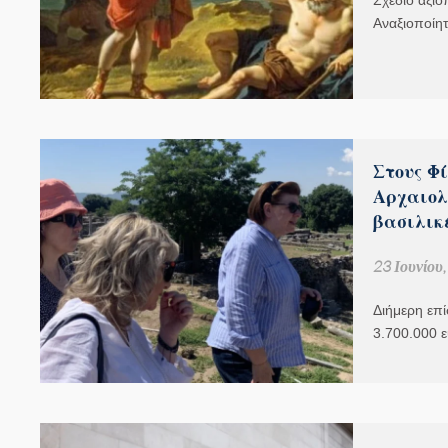
Σχέδιο αξιο
Αναξιοποίη
Στους Φ
Αρχαιολ
βασιλικ
23 Ιουνίου
Διήμερη επ
3.700.000 