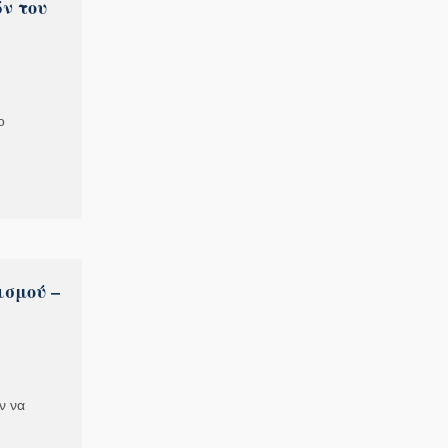
ν του
ο
ισμού –
ν να