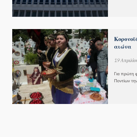
Κορονοϊ
αιώνα
19 Απριλίο
Για πρώτη φ
Ποντίων τη