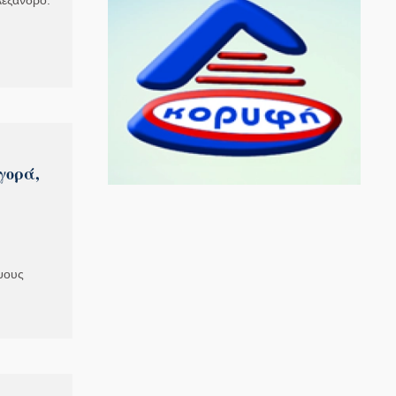
λέξανδρο.
γορά,
ψους