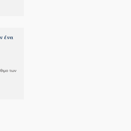
ν ένα
έθιμο των