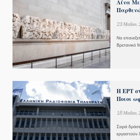
Λίνα Με
Παρθενώ
23 Μαΐου,
Να επανεξετ
Βρετανικό 
H ΕΡΤ στ
Ποιοι ω
18 Μαΐου,
Σειρά δράσ
εργαστούν 